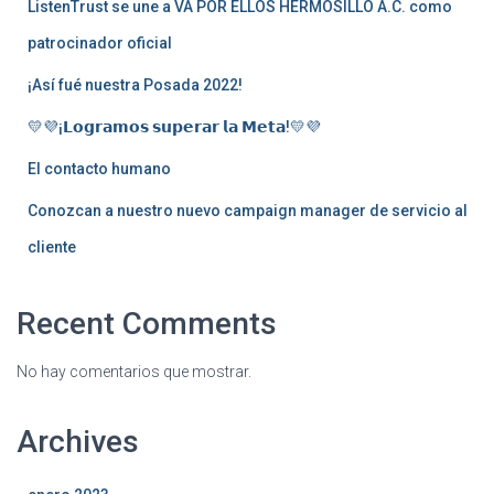
ListenTrust se une a VA POR ELLOS HERMOSILLO A.C. como
patrocinador oficial
¡Así fué nuestra Posada 2022!
💛💜¡𝗟𝗼𝗴𝗿𝗮𝗺𝗼𝘀 𝘀𝘂𝗽𝗲𝗿𝗮𝗿 𝗹𝗮 𝗠𝗲𝘁𝗮!💛💜
El contacto humano
Conozcan a nuestro nuevo campaign manager de servicio al
cliente
Recent Comments
No hay comentarios que mostrar.
Archives