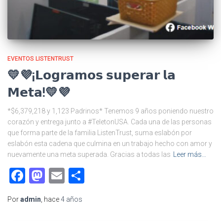
EVENTOS LISTENTRUST
💛💜¡𝗟𝗼𝗴𝗿𝗮𝗺𝗼𝘀 𝘀𝘂𝗽𝗲𝗿𝗮𝗿 𝗹𝗮
𝗠𝗲𝘁𝗮!💛💜
*$6,379,218 y 1,123 Padrinos* Tenemos 9 años poniendo nuestro
corazón y entrega junto a #TeletonUSA. Cada una de las personas
que forma parte de la familia ListenTrust, suma eslabón por
eslabón esta cadena que culmina en un trabajo hecho con amor y
nuevamente una meta superada. Gracias a todas las
Leer más…
Facebook
Mastodon
Email
Compartir
Por
admin
, hace
4 años