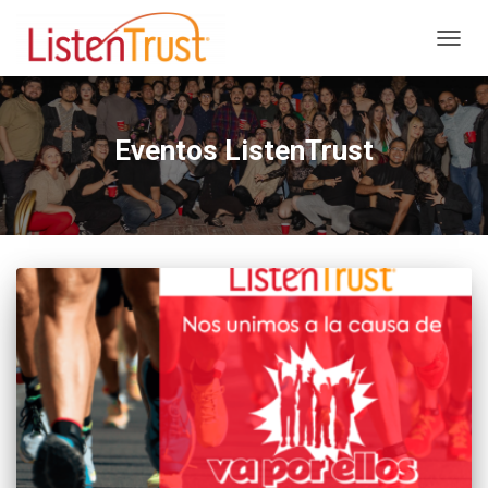
CAMB
MODO
DE
NAVEG
Eventos ListenTrust