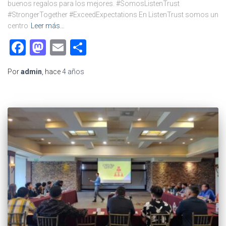
buenos regalos para los mejores. #SomosListenTrust
#StrongerTogether #ExceedExpectations En ListenTrust somos un
centro
Leer más…
Facebook
Mastodon
Email
Compartir
Por
admin
, hace
4 años