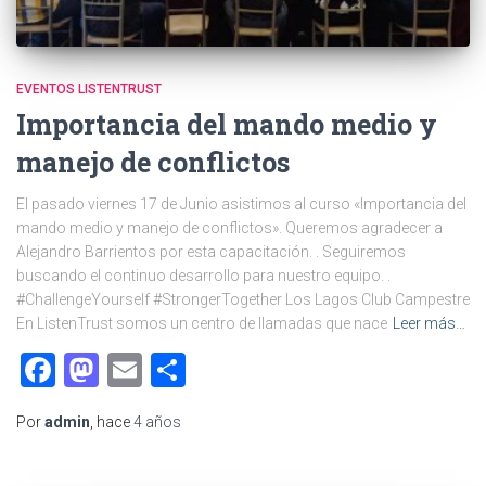
EVENTOS LISTENTRUST
Importancia del mando medio y
manejo de conflictos
El pasado viernes 17 de Junio asistimos al curso «Importancia del
mando medio y manejo de conflictos». Queremos agradecer a
Alejandro Barrientos por esta capacitación. . Seguiremos
buscando el continuo desarrollo para nuestro equipo. .
#ChallengeYourself #StrongerTogether Los Lagos Club Campestre
En ListenTrust somos un centro de llamadas que nace
Leer más…
Facebook
Mastodon
Email
Compartir
Por
admin
, hace
4 años