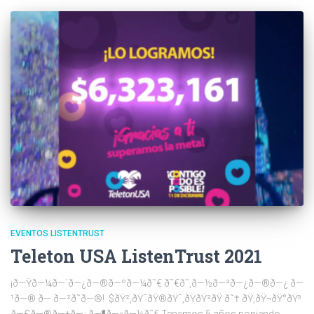
EVENTOS LISTENTRUST
Teleton USA ListenTrust 2021
¡ð—Ÿð—¼ð—´ð—¿ð—®ð—ºð—¼ð˜€ ð˜€ð˜‚ð—½ð—²ð—¿ð—®ð—¿ ð—
¹ð—® ð— ð—²ð˜ð—®! $ðŸ²,ðŸ¯ðŸ®ðŸ¯,ðŸ­ðŸ²ðŸ­ ð˜† ðŸ­,ðŸ¬ðŸ°ðŸ³