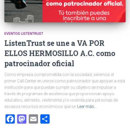
EVENTOS LISTENTRUST
ListenTrust se une a VA POR
ELLOS HERMOSILLO A.C. como
patrocinador oficial
Como empresa comprometida con la sociedad, seremos el
primer Call Center en unirse como patrocinador que apoyan a esta
institución para que puedan cumplir su objetivo de impulsar a
través de programas de asistencia que proporcionan apoyo
educativo, alimento, vestimenta y/o vivienda para personas de
escasos recursos económicos que se
Leer más…
Facebook
Mastodon
Email
Compartir