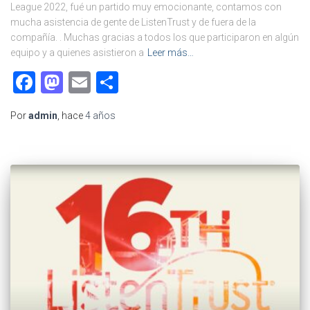
League 2022, fué un partido muy emocionante, contamos con
mucha asistencia de gente de ListenTrust y de fuera de la
compañía. . Muchas gracias a todos los que participaron en algún
equipo y a quienes asistieron a
Leer más…
Facebook
Mastodon
Email
Compartir
Por
admin
, hace
4 años