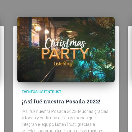
EVENTOS LISTENTRUST
¡Así fué nuestra Posada 2022!
¡Así fué nuestra Posada 2022! Muchas gracias
a todas y cada una de las personas que
integran el equipo ListenTrust, gracias a
ustedes logramos tener ¡uno de los mejores