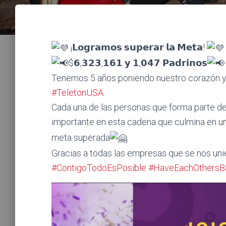
¡𝗟𝗼𝗴𝗿𝗮𝗺𝗼𝘀 𝘀𝘂𝗽𝗲𝗿𝗮𝗿 𝗹𝗮 𝗠𝗲𝘁𝗮!
$𝟲,𝟯𝟮𝟯,𝟭𝟲𝟭 𝘆 𝟭,𝟬𝟰𝟳 𝗣𝗮𝗱𝗿𝗶𝗻𝗼𝘀
Tenemos 5 años poniendo nuestro corazón y
#TeletonUSA
.
Cada una de las personas que forma parte de
importante en esta cadena que culmina en u
meta superada
.
Gracias a todas las empresas que se nos unie
#ContigoTodoEsPosible
#HaveEachOthersB