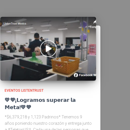
EVENTOS LISTENTRUST
💛💜¡𝗟𝗼𝗴𝗿𝗮𝗺𝗼𝘀 𝘀𝘂𝗽𝗲𝗿𝗮𝗿 𝗹𝗮
𝗠𝗲𝘁𝗮!💛💜
*$6,379,218 y 1,123 Padrinos* Tenemos 9
años poniendo nuestro corazón y entrega junto
a #TeletonUSA. Cada una de las personas que