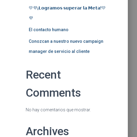
💛💜¡𝗟𝗼𝗴𝗿𝗮𝗺𝗼𝘀 𝘀𝘂𝗽𝗲𝗿𝗮𝗿 𝗹𝗮 𝗠𝗲𝘁𝗮!💛
💜
El contacto humano
Conozcan a nuestro nuevo campaign
manager de servicio al cliente
Recent
Comments
No hay comentarios que mostrar.
Archives