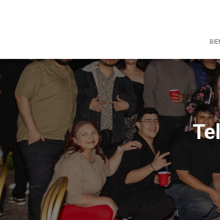
BIE
Te