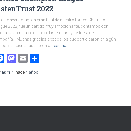
istenTrust 2022
día de ayer se jugo la gran final de nuestro torneo Champion
gue 2022, fué un partido muy emocionante, contamos con
ha asistencia de gente de ListenTrust y de fuera de la
pañía. . Muchas gracias a todos los que participaron en algún
ipo y a quienes asistieron a
Leer más…
Facebook
Mastodon
Email
Compartir
r
admin
, hace
4 años