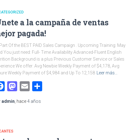
CATEGORIZED
Únete a la campaña de ventas
ejor pagada!
Part Of the BEST PAID Sales Campaign . Upcoming Training: May
d You just need: Full- Time Availability Advanced-Fluent English
rition Background is a plus Previous Customer Service or Sales
erience We offer: Avg Newbie Weekly Payment of $4,178, Avg
ure Weekly Payment of $4,984 and Up To 12,158
Leer más…
Facebook
Mastodon
Email
Compartir
r
admin
, hace
4 años
CANTES