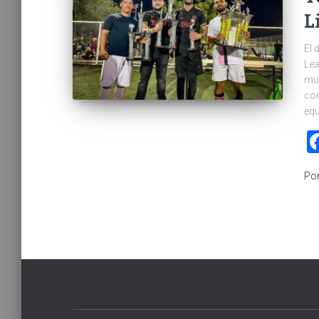
L
El 
Lea
muc
com
equ
Po