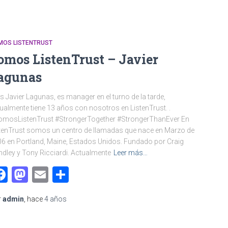
MOS LISTENTRUST
omos ListenTrust – Javier
agunas
es Javier Lagunas, es manager en el turno de la tarde,
ualmente tiene 13 años con nosotros en ListenTrust. .
omosListenTrust #StrongerTogether #StrongerThanEver En
tenTrust somos un centro de llamadas que nace en Marzo de
6 en Portland, Maine, Estados Unidos. Fundado por Craig
dley y Tony Ricciardi. Actualmente
Leer más…
Facebook
Mastodon
Email
Compartir
r
admin
, hace
4 años