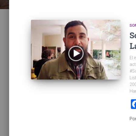
SO
S
L
El 
act
#S
Lis
200
Han
Po