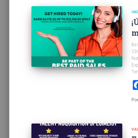
UN
¡
m
Be 
23r
Nut
Exp
Ten
Po
VA