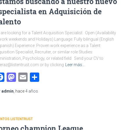
stamos buscando a nuestro nuevo
specialista en Adquisición de
alento
are looking for a Talent Acquisition Specialist Open (Availability
work weekends and Holidays) Language: Fully bilingual (English
panish) Experience: Proven work experience as a Talent
uisition Specialist, Recruiter, or similar role Studies:
inistration, Psychology, or related field Send your CV to
raz@listentrust.com or by clicking
Leer más…
Facebook
Mastodon
Email
Compartir
r
admin
, hace
4 años
ENTOS LISTENTRUST
orneo champion League