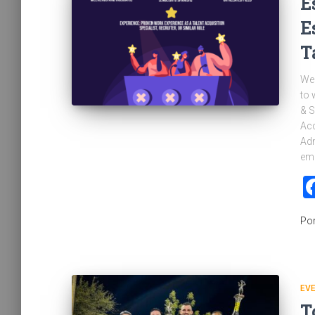
E
E
T
We 
to 
& S
Acq
Adm
eme
Po
EV
T