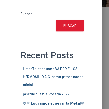
Buscar
BUSCAR
Recent Posts
ListenTrust se une a VA POR ELLOS
HERMOSILLO A.C. como patrocinador
oficial
¡Así fué nuestra Posada 2022!
💛💜¡𝗟𝗼𝗴𝗿𝗮𝗺𝗼𝘀 𝘀𝘂𝗽𝗲𝗿𝗮𝗿 𝗹𝗮 𝗠𝗲𝘁𝗮!💛