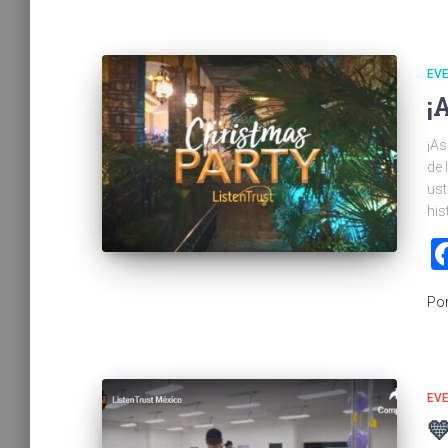
EV
¡
¡As
de 
ust
his
Po
EV
💛