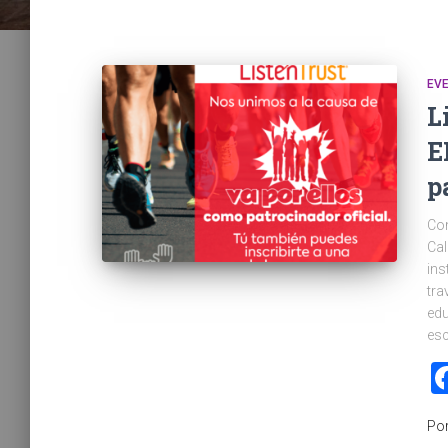
EV
L
E
p
Co
Cal
ins
tra
edu
es
Po