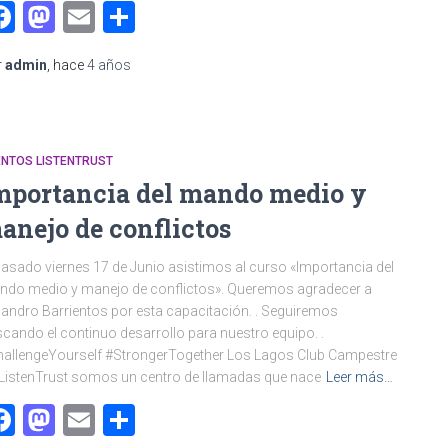
Facebook
Mastodon
Email
Compartir
r
admin
, hace
4 años
ENTOS LISTENTRUST
mportancia del mando medio y
anejo de conflictos
pasado viernes 17 de Junio asistimos al curso «Importancia del
do medio y manejo de conflictos». Queremos agradecer a
jandro Barrientos por esta capacitación. . Seguiremos
cando el continuo desarrollo para nuestro equipo. .
allengeYourself #StrongerTogether Los Lagos Club Campestre
ListenTrust somos un centro de llamadas que nace
Leer más…
Facebook
Mastodon
Email
Compartir