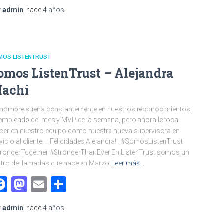
r
admin
, hace
4 años
MOS LISTENTRUST
omos ListenTrust – Alejandra
achi
 nombre suena constantemente en nuestros reconocimientos
empleado del mes y MVP de la semana, pero ahora le toca
cer en nuestro equipo como nuestra nueva supervisora en
vicio al cliente. . ¡Felicidades Alejandra! . #SomosListenTrust
rongerTogether #StrongerThanEver En ListenTrust somos un
tro de llamadas que nace en Marzo
Leer más…
Facebook
Mastodon
Email
Compartir
r
admin
, hace
4 años