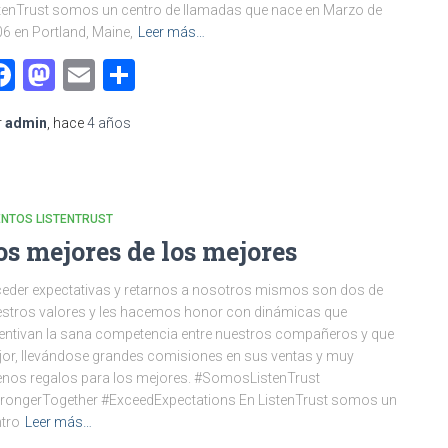
tenTrust somos un centro de llamadas que nace en Marzo de
6 en Portland, Maine,
Leer más…
Facebook
Mastodon
Email
Compartir
r
admin
, hace
4 años
ENTOS LISTENTRUST
os mejores de los mejores
eder expectativas y retarnos a nosotros mismos son dos de
stros valores y les hacemos honor con dinámicas que
entivan la sana competencia entre nuestros compañeros y que
or, llevándose grandes comisiones en sus ventas y muy
nos regalos para los mejores. #SomosListenTrust
rongerTogether #ExceedExpectations En ListenTrust somos un
tro
Leer más…