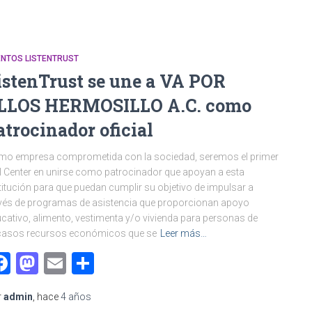
ENTOS LISTENTRUST
istenTrust se une a VA POR
LLOS HERMOSILLO A.C. como
atrocinador oficial
mo empresa comprometida con la sociedad, seremos el primer
l Center en unirse como patrocinador que apoyan a esta
titución para que puedan cumplir su objetivo de impulsar a
vés de programas de asistencia que proporcionan apoyo
cativo, alimento, vestimenta y/o vivienda para personas de
casos recursos económicos que se
Leer más…
Facebook
Mastodon
Email
Compartir
r
admin
, hace
4 años