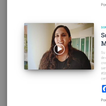
Po
SO
S
M
Su
de 
cre
ser
#St
cen
Po