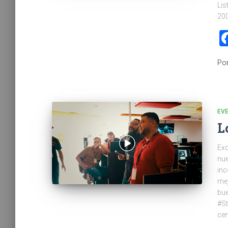
Lis
200
Po
EV
L
Exc
nue
inc
mej
bue
#St
cen