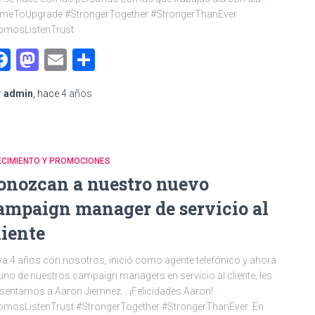
imeToUpgrade #StrongerTogether #StrongerThanEver
omosListenTrust
Facebook
Mastodon
Email
Compartir
r
admin
, hace
4 años
ECIMIENTO Y PROMOCIONES
onozcan a nuestro nuevo
ampaign manager de servicio al
liente
va 4 años con nosotros, inició como agente telefónico y ahora
uno de nuestros campaign managers en servicio al cliente, les
sentamos a Aaron Jiemnez. . ¡Felicidades Aaron! .
omosListenTrust #StrongerTogether #StrongerThanEver En