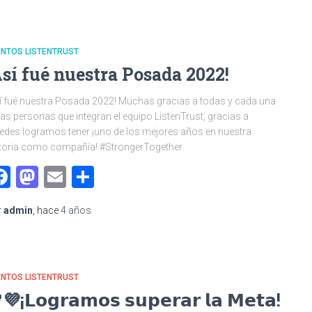
ENTOS LISTENTRUST
Así fué nuestra Posada 2022!
í fué nuestra Posada 2022! Muchas gracias a todas y cada una
las personas que integran el equipo ListenTrust, gracias a
edes logramos tener ¡uno de los mejores años en nuestra
toria como compañía! #StrongerTogether
Facebook
Mastodon
Email
Compartir
r
admin
, hace
4 años
ENTOS LISTENTRUST
💜¡𝗟𝗼𝗴𝗿𝗮𝗺𝗼𝘀 𝘀𝘂𝗽𝗲𝗿𝗮𝗿 𝗹𝗮 𝗠𝗲𝘁𝗮!