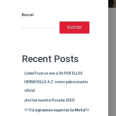
Buscar
BUSCAR
Recent Posts
ListenTrust se une a VA POR ELLOS
HERMOSILLO A.C. como patrocinador
oficial
¡Así fué nuestra Posada 2022!
💛💜¡𝗟𝗼𝗴𝗿𝗮𝗺𝗼𝘀 𝘀𝘂𝗽𝗲𝗿𝗮𝗿 𝗹𝗮 𝗠𝗲𝘁𝗮!💛