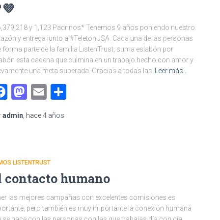
💜
,379,218 y 1,123 Padrinos* Tenemos 9 años poniendo nuestro
azón y entrega junto a #TeletonUSA. Cada una de las personas
 forma parte de la familia ListenTrust, suma eslabón por
abón esta cadena que culmina en un trabajo hecho con amor y
vamente una meta superada. Gracias a todas las
Leer más…
Facebook
Mastodon
Email
Compartir
r
admin
, hace
4 años
MOS LISTENTRUST
l contacto humano
er las mejores campañas con excelentes comisiones es
ortante, pero también es muy importante la conexión humana
 se hace con las personas con las que trabajas día con día. .