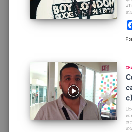
#T
#S
Po
CR
C
c
c
Lle
es 
pre
#S