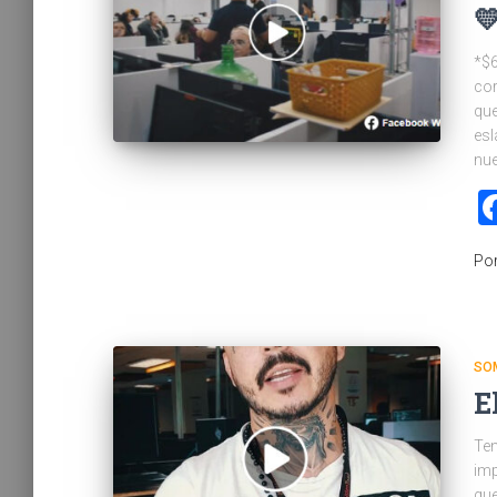

*$6
cor
que
esl
nue
Po
SO
E
Ten
imp
que