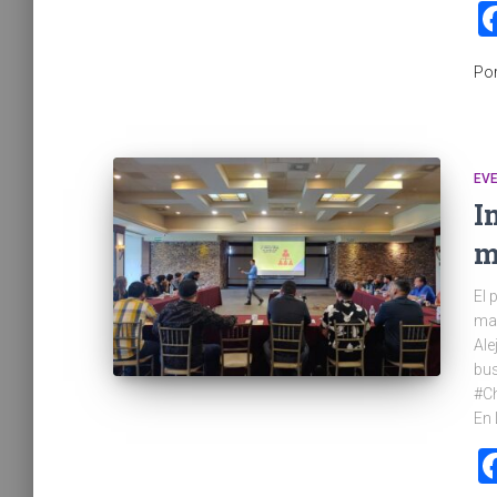
Po
EV
I
m
El 
man
Ale
bus
#Ch
En 