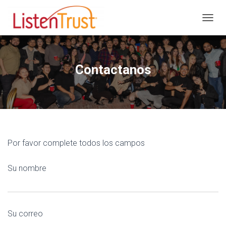
C
A
M
B
I
Contactanos
A
R
M
O
D
O
D
E
Por favor complete todos los campos
N
A
Su nombre
V
E
G
A
C
Su correo
I