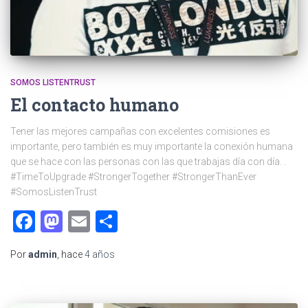
SOMOS LISTENTRUST
El contacto humano
Tener las mejores campañas con excelentes comisiones es
importante, pero también es muy importante la conexión humana
que se hace con las personas con las que trabajas día con día. .
#TimeToUpgrade #StrongerTogether #StrongerThanEver
#SomosListenTrust
Facebook
Mastodon
Email
Compartir
Por
admin
, hace
4 años