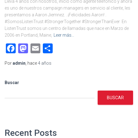
Lleva 4 años con nosotros, inició como agente telefónico y ahora
es uno de nuestros campaign managers en servicio al cliente, les
presentamos a Aaron Jiemnez. . ¡Felicidades Aaron! .
#SomosListenTrust #StrongerTogether #StrongerThanEver En
ListenTrust somos un centro de llamadas que nace en Marzo de
2006 en Portland, Maine,
Leer más…
Facebook
Mastodon
Email
Compartir
Por
admin
, hace
4 años
Buscar
BUSCAR
Recent Posts