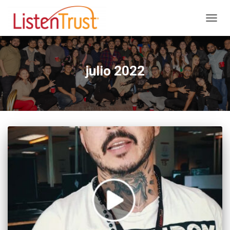
CAMB
MODO
DE
NAVEG
julio 2022