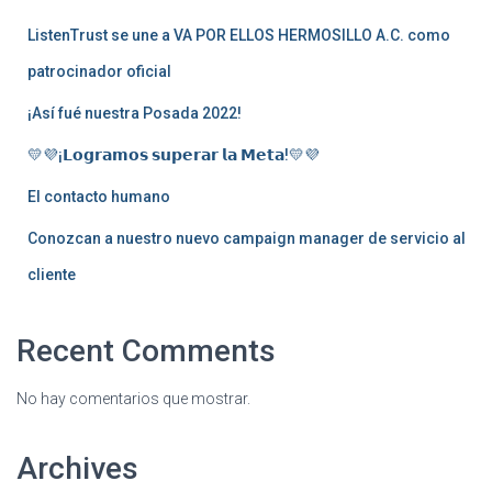
ListenTrust se une a VA POR ELLOS HERMOSILLO A.C. como
patrocinador oficial
¡Así fué nuestra Posada 2022!
💛💜¡𝗟𝗼𝗴𝗿𝗮𝗺𝗼𝘀 𝘀𝘂𝗽𝗲𝗿𝗮𝗿 𝗹𝗮 𝗠𝗲𝘁𝗮!💛💜
El contacto humano
Conozcan a nuestro nuevo campaign manager de servicio al
cliente
Recent Comments
No hay comentarios que mostrar.
Archives