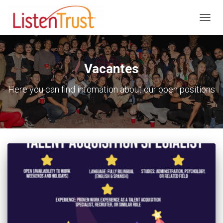
CAMB
MODO
DE
NAVEG
Vacantes
Here you can find infomation about our open positions