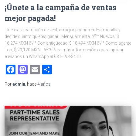
¡Únete a la campaña de ventas
mejor pagada!
¡Únete a la campaña de ventas mejor pagada en Hermosillo y
decide cuanto quieres ganar!! Mensualmente: ðŸ’° Nuevos: $
16,274 MXN ðŸ’° Con antigüedad: $ 18,494 MXN ðŸ’° Como agente
Top: $ 29,120 MXN . ðŸ“² Para más información o para aplicar
envianos un WhatsApp al 631-193-3410
Facebook
Mastodon
Email
Compartir
Por
admin
, hace
4 años