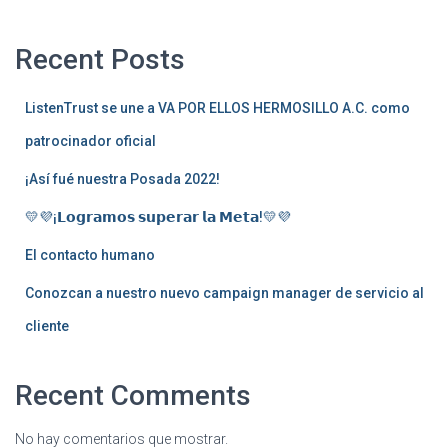
Recent Posts
ListenTrust se une a VA POR ELLOS HERMOSILLO A.C. como
patrocinador oficial
¡Así fué nuestra Posada 2022!
💛💜¡𝗟𝗼𝗴𝗿𝗮𝗺𝗼𝘀 𝘀𝘂𝗽𝗲𝗿𝗮𝗿 𝗹𝗮 𝗠𝗲𝘁𝗮!💛💜
El contacto humano
Conozcan a nuestro nuevo campaign manager de servicio al
cliente
Recent Comments
No hay comentarios que mostrar.