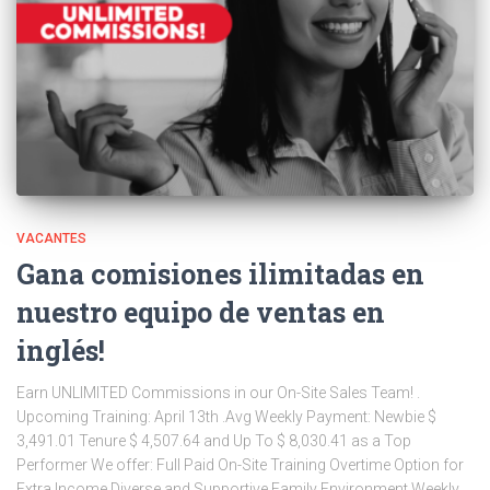
VACANTES
Gana comisiones ilimitadas en
nuestro equipo de ventas en
inglés!
Earn UNLIMITED Commissions in our On-Site Sales Team! .
Upcoming Training: April 13th .Avg Weekly Payment: Newbie $
3,491.01 Tenure $ 4,507.64 and Up To $ 8,030.41 as a Top
Performer We offer: Full Paid On-Site Training Overtime Option for
Extra Income Diverse and Supportive Family Environment Weekly