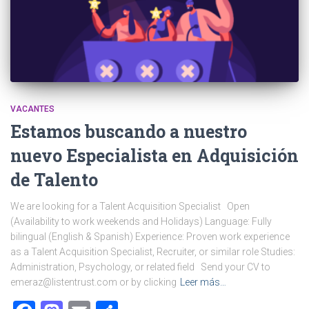
VACANTES
Estamos buscando a nuestro
nuevo Especialista en Adquisición
de Talento
We are looking for a Talent Acquisition Specialist Open
(Availability to work weekends and Holidays) Language: Fully
bilingual (English & Spanish) Experience: Proven work experience
as a Talent Acquisition Specialist, Recruiter, or similar role Studies:
Administration, Psychology, or related field Send your CV to
emeraz@listentrust.com or by clicking
Leer más…