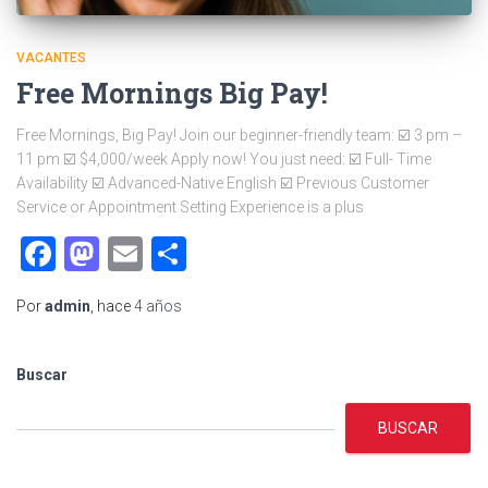
VACANTES
Free Mornings Big Pay!
Free Mornings, Big Pay! Join our beginner-friendly team: ☑️ 3 pm –
11 pm ☑️ $4,000/week Apply now! You just need: ☑️ Full- Time
Availability ☑️ Advanced-Native English ☑️ Previous Customer
Service or Appointment Setting Experience is a plus
Facebook
Mastodon
Email
Compartir
Por
admin
, hace
4 años
Buscar
BUSCAR