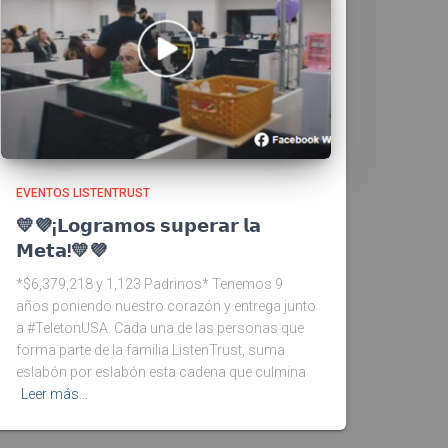
EVENTOS LISTENTRUST
💛💜¡𝗟𝗼𝗴𝗿𝗮𝗺𝗼𝘀 𝘀𝘂𝗽𝗲𝗿𝗮𝗿 𝗹𝗮
𝗠𝗲𝘁𝗮!💛💜
*$6,379,218 y 1,123 Padrinos* Tenemos 9
años poniendo nuestro corazón y entrega junto
a #TeletonUSA. Cada una de las personas que
forma parte de la familia ListenTrust, suma
eslabón por eslabón esta cadena que culmina
Leer más…