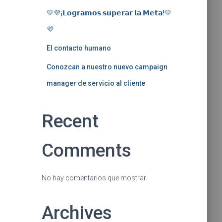
💛💜¡𝗟𝗼𝗴𝗿𝗮𝗺𝗼𝘀 𝘀𝘂𝗽𝗲𝗿𝗮𝗿 𝗹𝗮 𝗠𝗲𝘁𝗮!💛
💜
El contacto humano
Conozcan a nuestro nuevo campaign
manager de servicio al cliente
Recent
Comments
No hay comentarios que mostrar.
Archives