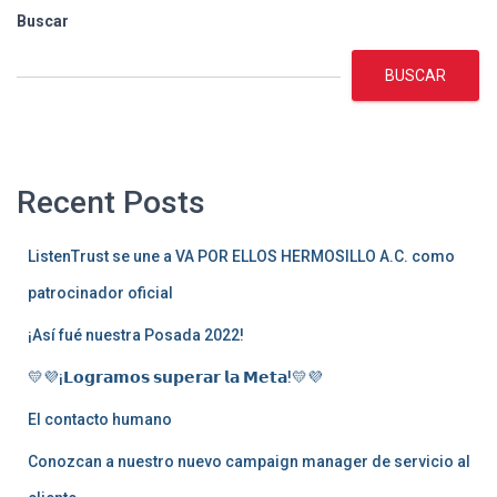
Buscar
BUSCAR
Recent Posts
ListenTrust se une a VA POR ELLOS HERMOSILLO A.C. como
patrocinador oficial
¡Así fué nuestra Posada 2022!
💛💜¡𝗟𝗼𝗴𝗿𝗮𝗺𝗼𝘀 𝘀𝘂𝗽𝗲𝗿𝗮𝗿 𝗹𝗮 𝗠𝗲𝘁𝗮!💛💜
El contacto humano
Conozcan a nuestro nuevo campaign manager de servicio al