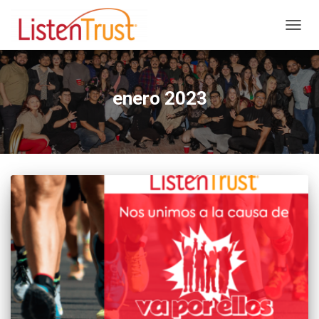
CAMB
MODO
DE
NAVEG
enero 2023