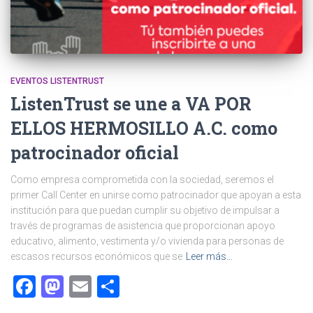
EVENTOS LISTENTRUST
ListenTrust se une a VA POR
ELLOS HERMOSILLO A.C. como
patrocinador oficial
Como empresa comprometida con la sociedad, seremos el
primer Call Center en unirse como patrocinador que apoyan a esta
institución para que puedan cumplir su objetivo de impulsar a
través de programas de asistencia que proporcionan apoyo
educativo, alimento, vestimenta y/o vivienda para personas de
escasos recursos económicos que se
Leer más…
Facebook
Mastodon
Email
Compartir