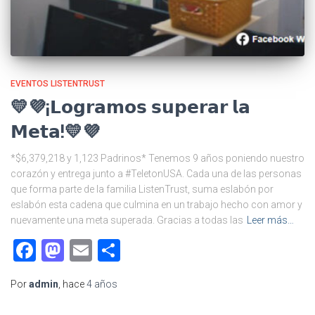
EVENTOS LISTENTRUST
💛💜¡𝗟𝗼𝗴𝗿𝗮𝗺𝗼𝘀 𝘀𝘂𝗽𝗲𝗿𝗮𝗿 𝗹𝗮
𝗠𝗲𝘁𝗮!💛💜
*$6,379,218 y 1,123 Padrinos* Tenemos 9 años poniendo nuestro
corazón y entrega junto a #TeletonUSA. Cada una de las personas
que forma parte de la familia ListenTrust, suma eslabón por
eslabón esta cadena que culmina en un trabajo hecho con amor y
nuevamente una meta superada. Gracias a todas las
Leer más…
Facebook
Mastodon
Email
Compartir
Por
admin
, hace
4 años