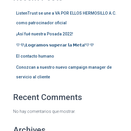
ListenTrust se une a VA POR ELLOS HERMOSILLO A.C.
como patrocinador oficial
¡Así fué nuestra Posada 2022!
💛💜¡𝗟𝗼𝗴𝗿𝗮𝗺𝗼𝘀 𝘀𝘂𝗽𝗲𝗿𝗮𝗿 𝗹𝗮 𝗠𝗲𝘁𝗮!💛💜
El contacto humano
Conozcan a nuestro nuevo campaign manager de
servicio al cliente
Recent Comments
No hay comentarios que mostrar.
Archives