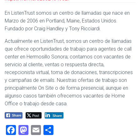
En ListenTrust somos un centro de llamadas que nace en
Marzo de 2006 en Portland, Maine, Estados Unidos.
Fundado por Craig Handley y Tony Ricciardi.
Actualmente en ListenTrust, somos un centro de llamadas
que ofrece oportunidades de trabajo para agentes de call
center en Hermosillo Sonora; contamos con vacantes de
servicio al cliente, ventas o respuesta directa,
recepcionista virtual, toma de donaciones, transcripciones
y campañas de emails. Nuestras ofertas de trabajo son
principalmente On Site o de forma presencial, aunque en
algunso casos también ofrecemos vacantes de Home
Office o trabajo desde casa.
Post
Share
Share
F
M
E
C
a
a
m
o