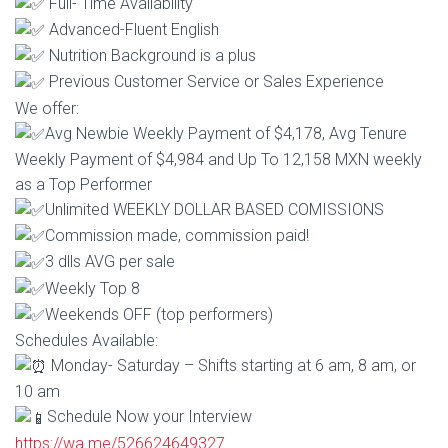
Full- Time Availability
Advanced-Fluent English
Nutrition Background is a plus
Previous Customer Service or Sales Experience
We offer:
Avg Newbie Weekly Payment of $4,178, Avg Tenure
Weekly Payment of $4,984 and Up To 12,158 MXN weekly
as a Top Performer
Unlimited WEEKLY DOLLAR BASED COMISSIONS
Commission made, commission paid!
3 dlls AVG per sale
Weekly Top 8
Weekends OFF (top performers)
Schedules Available:
Monday- Saturday – Shifts starting at 6 am, 8 am, or
10 am
Schedule Now your Interview
https://wa.me/526624649327