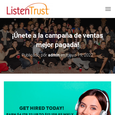
C
A
M
B
I
¡Únete a la campaña de ventas
A
R
mejor pagada!
M
O
Publicado por
admin
en
mayo 19, 2022
D
O
D
E
N
A
V
E
G
A
C
I