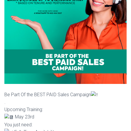
Ó
N
Be Part Of the BEST PAID Sales Campaign
.
Upcoming Training:
May 23rd
You just need: