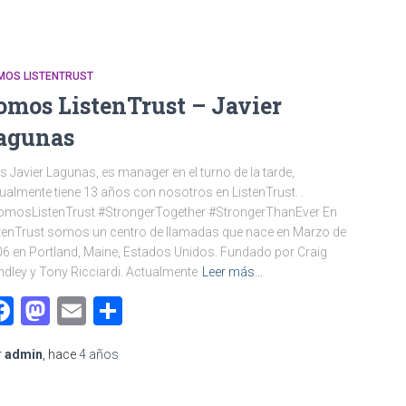
MOS LISTENTRUST
omos ListenTrust – Javier
agunas
es Javier Lagunas, es manager en el turno de la tarde,
ualmente tiene 13 años con nosotros en ListenTrust. .
omosListenTrust #StrongerTogether #StrongerThanEver En
tenTrust somos un centro de llamadas que nace en Marzo de
6 en Portland, Maine, Estados Unidos. Fundado por Craig
dley y Tony Ricciardi. Actualmente
Leer más…
Facebook
Mastodon
Email
Compartir
r
admin
, hace
4 años