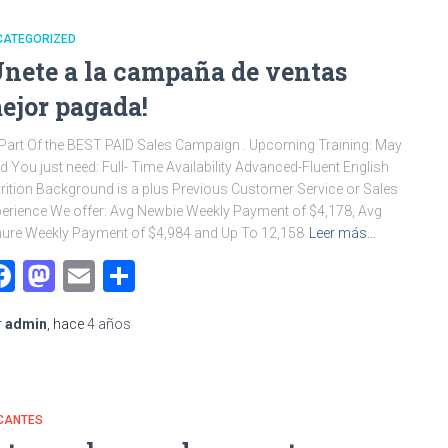
CATEGORIZED
Únete a la campaña de ventas
ejor pagada!
Part Of the BEST PAID Sales Campaign . Upcoming Training: May
d You just need: Full- Time Availability Advanced-Fluent English
rition Background is a plus Previous Customer Service or Sales
erience We offer: Avg Newbie Weekly Payment of $4,178, Avg
ure Weekly Payment of $4,984 and Up To 12,158
Leer más…
Facebook
Mastodon
Email
Compartir
r
admin
, hace
4 años
CANTES