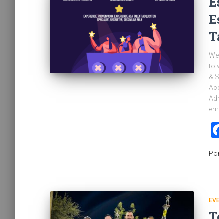
E
E
T
We 
to 
& S
Acq
Adm
eme
Po
EV
T