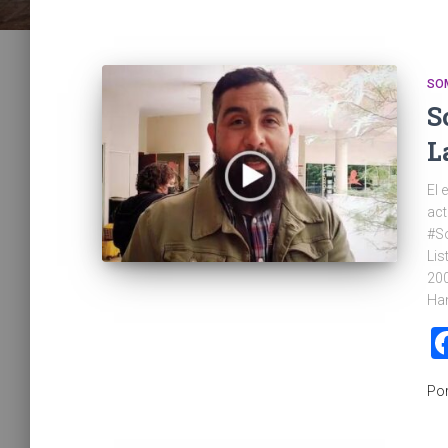
SO
S
L
El 
act
#S
Lis
200
Han
Po