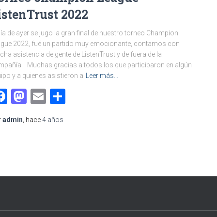
istenTrust 2022
día de ayer se jugo la gran final de nuestro torneo Champion
gue 2022, fué un partido muy emocionante, contamos con
ha asistencia de gente de ListenTrust y de fuera de la
pañía. . Muchas gracias a todos los que participaron en algún
ipo y a quienes asistieron a
Leer más…
Facebook
Mastodon
Email
Compartir
r
admin
, hace
4 años