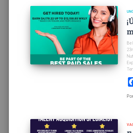
UN
¡
m
Be 
23r
Nut
Exp
Ten
Po
VA