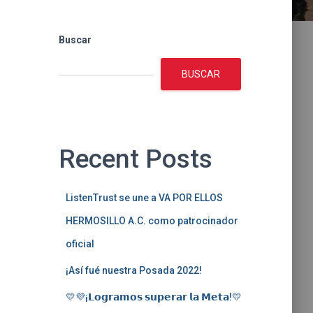
Buscar
BUSCAR
Recent Posts
ListenTrust se une a VA POR ELLOS
HERMOSILLO A.C. como patrocinador
oficial
¡Así fué nuestra Posada 2022!
💛💜¡𝗟𝗼𝗴𝗿𝗮𝗺𝗼𝘀 𝘀𝘂𝗽𝗲𝗿𝗮𝗿 𝗹𝗮 𝗠𝗲𝘁𝗮!💛