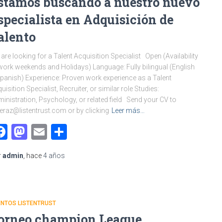
stamos buscando a nuestro nuevo
specialista en Adquisición de
alento
are looking for a Talent Acquisition Specialist Open (Availability
work weekends and Holidays) Language: Fully bilingual (English
panish) Experience: Proven work experience as a Talent
uisition Specialist, Recruiter, or similar role Studies:
inistration, Psychology, or related field Send your CV to
raz@listentrust.com or by clicking
Leer más…
Facebook
Mastodon
Email
Compartir
r
admin
, hace
4 años
ENTOS LISTENTRUST
orneo champion League