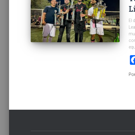
L
El 
Lea
muc
com
equ
Po