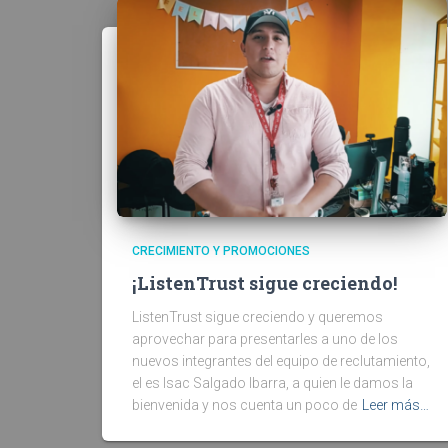
CRECIMIENTO Y PROMOCIONES
¡ListenTrust sigue creciendo!
ListenTrust sigue creciendo y queremos
aprovechar para presentarles a uno de los
nuevos integrantes del equipo de reclutamiento,
el es Isac Salgado Ibarra, a quien le damos la
bienvenida y nos cuenta un poco de
Leer más…