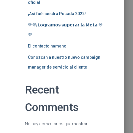
oficial
¡Así fué nuestra Posada 2022!
💛💜¡𝗟𝗼𝗴𝗿𝗮𝗺𝗼𝘀 𝘀𝘂𝗽𝗲𝗿𝗮𝗿 𝗹𝗮 𝗠𝗲𝘁𝗮!💛
💜
El contacto humano
Conozcan a nuestro nuevo campaign
manager de servicio al cliente
Recent
Comments
No hay comentarios que mostrar.