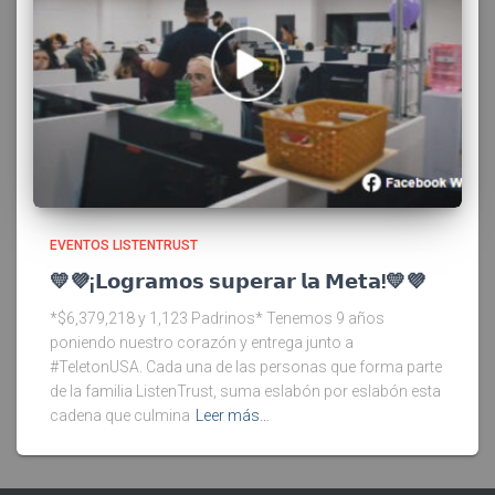
EVENTOS LISTENTRUST
💛💜¡𝗟𝗼𝗴𝗿𝗮𝗺𝗼𝘀 𝘀𝘂𝗽𝗲𝗿𝗮𝗿 𝗹𝗮 𝗠𝗲𝘁𝗮!💛💜
*$6,379,218 y 1,123 Padrinos* Tenemos 9 años
poniendo nuestro corazón y entrega junto a
#TeletonUSA. Cada una de las personas que forma parte
de la familia ListenTrust, suma eslabón por eslabón esta
cadena que culmina
Leer más…