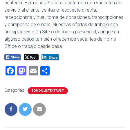
center en Hermosillo Sonora; contamos con vacantes de
servicio al cliente, ventas o respuesta directa,
recepcionista virtual, toma de donaciones, transcripciones
y campañas de emails. Nuestras ofertas de trabajo son
principalmente On Site o de forma presencial, aunque en
algunso casos también ofrecemos vacantes de Home
Office o trabajo desde casa.
Post
Share
Share
F
M
E
C
a
a
m
o
ce
st
ai
m
Categorías:
SOMOS LISTENTRUST
b
o
l
p
o
d
ar
ok
o
tir
n