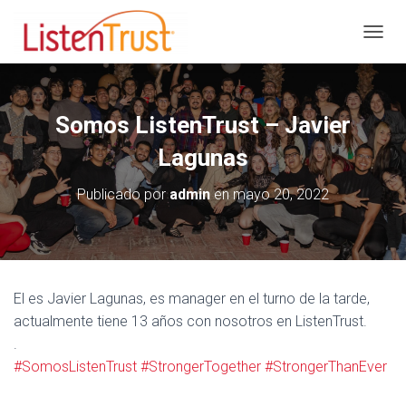
C
A
M
B
I
Somos ListenTrust – Javier
A
R
Lagunas
M
O
Publicado por
admin
en
mayo 20, 2022
D
O
D
E
N
A
El es Javier Lagunas, es manager en el turno de la tarde,
V
actualmente tiene 13 años con nosotros en ListenTrust.
E
G
.
A
#SomosListenTrust
#StrongerTogether
#StrongerThanEver
C
I