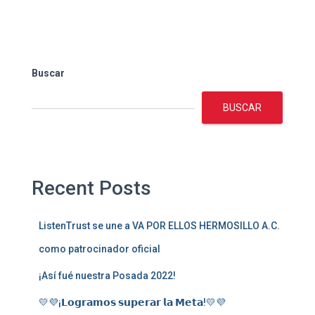
Buscar
BUSCAR
Recent Posts
ListenTrust se une a VA POR ELLOS HERMOSILLO A.C.
como patrocinador oficial
¡Así fué nuestra Posada 2022!
💛💜¡𝗟𝗼𝗴𝗿𝗮𝗺𝗼𝘀 𝘀𝘂𝗽𝗲𝗿𝗮𝗿 𝗹𝗮 𝗠𝗲𝘁𝗮!💛💜