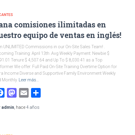
CANTES
ana comisiones ilimitadas en
uestro equipo de ventas en inglés!
n UNLIMITED Commissions in our On-Site Sales Team! .
oming Training: April 13th .Avg Weekly Payment: Newbie $
91.01 Tenure $ 4,507.64 and Up To $ 8,030.41 as a Top
former We offer: Full Paid On-Site Training Overtime Option for
ra Income Diverse and Supportive Family Environment Weekly
d Monthly
Leer más…
Facebook
Mastodon
Email
Compartir
r
admin
, hace
4 años