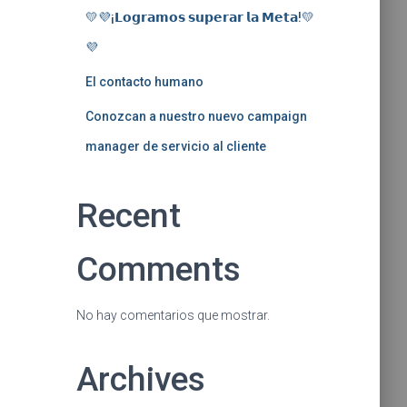
💛💜¡𝗟𝗼𝗴𝗿𝗮𝗺𝗼𝘀 𝘀𝘂𝗽𝗲𝗿𝗮𝗿 𝗹𝗮 𝗠𝗲𝘁𝗮!💛
💜
El contacto humano
Conozcan a nuestro nuevo campaign
manager de servicio al cliente
Recent
Comments
No hay comentarios que mostrar.
Archives