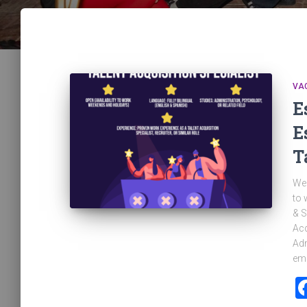
VA
E
E
T
We 
to 
& S
Acq
Adm
eme