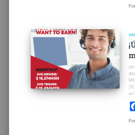
Po
VA
¡
m
¡Ún
dec
MXN
29,
un
Po