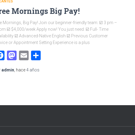
CANTES
ree Mornings Big Pay!
e Mornings, Big Pay! Join our beginner-friendly team: ☑️ 3 pm –
pm ☑️ $4,000/week Apply now! You just need: ☑️ Full- Time
ilability ☑️ Advanced-Native English ☑️ Previous Customer
vice or Appointment Setting Experience is a plus
Facebook
Mastodon
Email
Compartir
r
admin
, hace
4 años