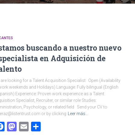
CANTES
stamos buscando a nuestro nuevo
specialista en Adquisición de
alento
are looking for a Talent Acquisition Specialist Open (Availability
work weekends and Holidays) Language: Fully bilingual (English
panish) Experience: Proven work experience as a Talent
uisition Specialist, Recruiter, or similar role Studies:
inistration, Psychology, or related field Send your CV to
raz@listentrust.com or by clicking
Leer más…
Facebook
Mastodon
Email
Compartir