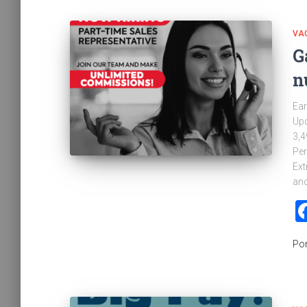
VA
G
n
Ear
Upc
3,4
Per
Ext
an
Po