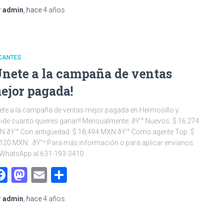
r
admin
, hace
4 años
CANTES
Únete a la campaña de ventas
ejor pagada!
ete a la campaña de ventas mejor pagada en Hermosillo y
ide cuanto quieres ganar!! Mensualmente: ðŸ’° Nuevos: $ 16,274
 ðŸ’° Con antigüedad: $ 18,494 MXN ðŸ’° Como agente Top: $
120 MXN . ðŸ“² Para más información o para aplicar envianos
 WhatsApp al 631-193-3410
Facebook
Mastodon
Email
Compartir
r
admin
, hace
4 años