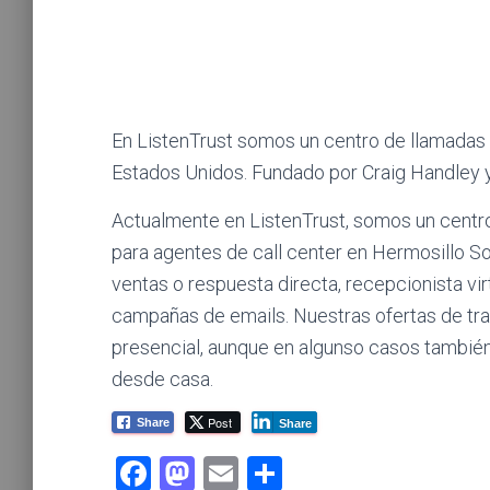
En ListenTrust somos un centro de llamadas
Estados Unidos. Fundado por Craig Handley y
Actualmente en ListenTrust, somos un centr
para agentes de call center en Hermosillo So
ventas o respuesta directa, recepcionista vi
campañas de emails. Nuestras ofertas de tra
presencial, aunque en algunso casos tambié
desde casa.
Post
Share
Share
F
M
E
C