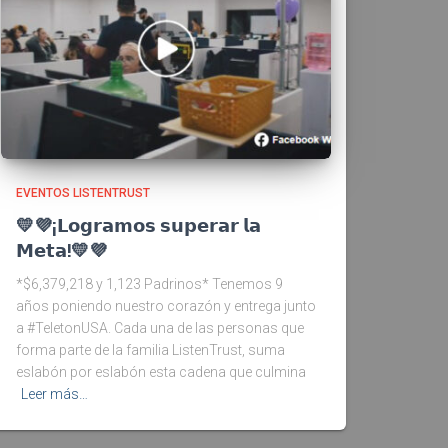
EVENTOS LISTENTRUST
💛💜¡𝗟𝗼𝗴𝗿𝗮𝗺𝗼𝘀 𝘀𝘂𝗽𝗲𝗿𝗮𝗿 𝗹𝗮
𝗠𝗲𝘁𝗮!💛💜
*$6,379,218 y 1,123 Padrinos* Tenemos 9
años poniendo nuestro corazón y entrega junto
a #TeletonUSA. Cada una de las personas que
forma parte de la familia ListenTrust, suma
eslabón por eslabón esta cadena que culmina
Leer más…