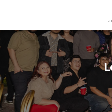
BIE
L