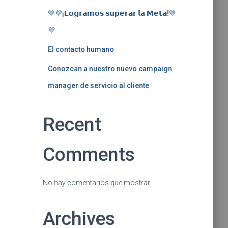
💛💜¡𝗟𝗼𝗴𝗿𝗮𝗺𝗼𝘀 𝘀𝘂𝗽𝗲𝗿𝗮𝗿 𝗹𝗮 𝗠𝗲𝘁𝗮!💛
💜
El contacto humano
Conozcan a nuestro nuevo campaign
manager de servicio al cliente
Recent
Comments
No hay comentarios que mostrar.
Archives